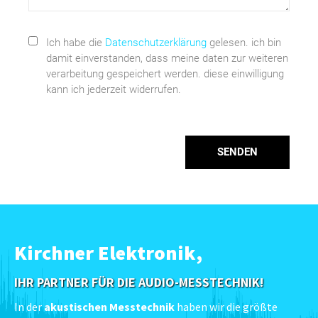
Ich habe die
Datenschutzerklärung
gelesen. ich bin
damit einverstanden, dass meine daten zur weiteren
verarbeitung gespeichert werden. diese einwilligung
kann ich jederzeit widerrufen.
SENDEN
Kirchner Elektronik,
IHR PARTNER FÜR DIE AUDIO-MESSTECHNIK!
In der
akustischen Messtechnik
haben wir die größte