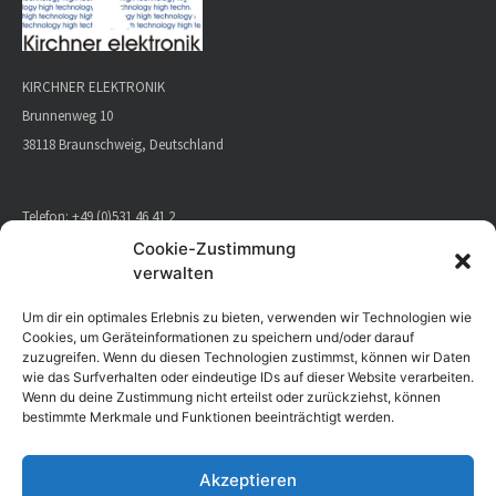
KIRCHNER ELEKTRONIK
Brunnenweg 10
38118 Braunschweig, Deutschland
Telefon:
+49 (0)531 46 41 2
E-Mail:
info@kirchner-elektronik.de
Cookie-Zustimmung
verwalten
KONTAKT
Um dir ein optimales Erlebnis zu bieten, verwenden wir Technologien wie
Cookies, um Geräteinformationen zu speichern und/oder darauf
zuzugreifen. Wenn du diesen Technologien zustimmst, können wir Daten
ANFAHRT
wie das Surfverhalten oder eindeutige IDs auf dieser Website verarbeiten.
Wenn du deine Zustimmung nicht erteilst oder zurückziehst, können
DATENSCHUTZERKLÄRUNG
bestimmte Merkmale und Funktionen beeinträchtigt werden.
IMPRESSUM
Akzeptieren